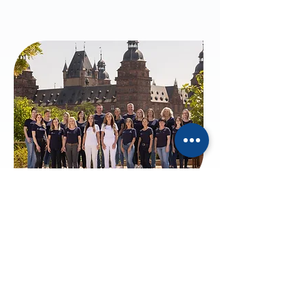
Unser Mutter-Tochter-
Führungsteam
Unsere Geschäftsführerin, Annemone
Mages, repräsentiert mit ihrer langjährigen
Erfahrung in der Zahntechnik die solide
Grundlage und das fundierte Wissen, auf