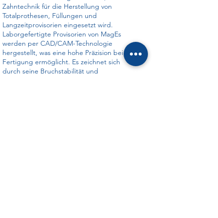
Zahntechnik für die Herstellung von
Totalprothesen, Füllungen und
Langzeitprovisorien eingesetzt wird.
Laborgefertigte Provisorien von MagEs
werden per CAD/CAM-Technologie
hergestellt, was eine hohe Präzision bei der
Fertigung ermöglicht. Es zeichnet sich
durch seine Bruchstabilität und
Farbstabilität aus. Aufgrund seiner hohen
Oberflächendichte ist PMMA sehr resistent
gegen Plaquebildung. PMMA-Zahnersatz ist
kostengünstig, was ihn zu einer attraktiven
Option für Patienten mit begrenztem
Budget macht.